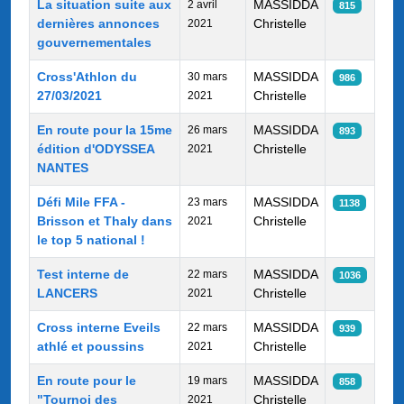
La situation suite aux
MASSIDDA
2 avril
815
dernières annonces
Christelle
2021
gouvernementales
Cross'Athlon du
MASSIDDA
30 mars
986
27/03/2021
Christelle
2021
En route pour la 15me
MASSIDDA
26 mars
893
édition d'ODYSSEA
Christelle
2021
NANTES
Défi Mile FFA -
MASSIDDA
23 mars
1138
Brisson et Thaly dans
Christelle
2021
le top 5 national !
Test interne de
MASSIDDA
22 mars
1036
LANCERS
Christelle
2021
Cross interne Eveils
MASSIDDA
22 mars
939
athlé et poussins
Christelle
2021
En route pour le
MASSIDDA
19 mars
858
"Tournoi des
Christelle
2021