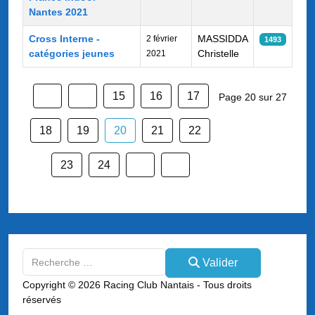
Nantes 2021
Cross Interne -
MASSIDDA
2 février
1493
catégories jeunes
Christelle
2021
15
16
17
Page 20 sur 27
18
19
20
21
22
23
24
Valider
Valider
Type 2 or more characters for results.
Copyright © 2026 Racing Club Nantais - Tous droits
réservés