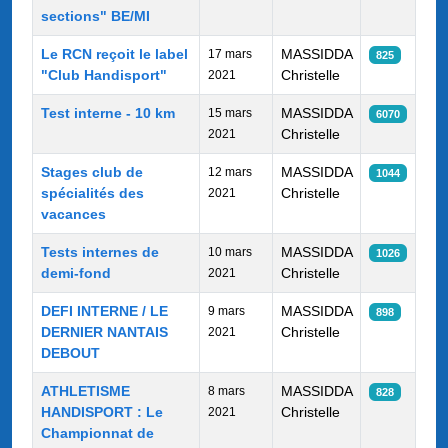
sections" BE/MI
Le RCN reçoit le label
MASSIDDA
17 mars
825
"Club Handisport"
Christelle
2021
Test interne - 10 km
MASSIDDA
15 mars
6070
Christelle
2021
Stages club de
MASSIDDA
12 mars
1044
spécialités des
Christelle
2021
vacances
Tests internes de
MASSIDDA
10 mars
1026
demi-fond
Christelle
2021
DEFI INTERNE / LE
MASSIDDA
9 mars
898
DERNIER NANTAIS
Christelle
2021
DEBOUT
ATHLETISME
MASSIDDA
8 mars
828
HANDISPORT : Le
Christelle
2021
Championnat de