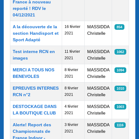
France à nouveau
reporté ! RDV le
04/12/2021
A la découverte de la
MASSIDDA
16 février
854
section Handisport et
Christelle
2021
Sport Adapté
Test interne RCN en
MASSIDDA
11 février
1062
images
Christelle
2021
MERCI A TOUS NOS
MASSIDDA
8 février
1094
BENEVOLES
Christelle
2021
EPREUVES INTERNES
MASSIDDA
8 février
1010
RCN n°2
Christelle
2021
DESTOCKAGE DANS
MASSIDDA
4 février
1003
LA BOUTIQUE CLUB
Christelle
2021
Alerte! Report des
MASSIDDA
3 février
1116
Championnats de
Christelle
2021
France Indoor -