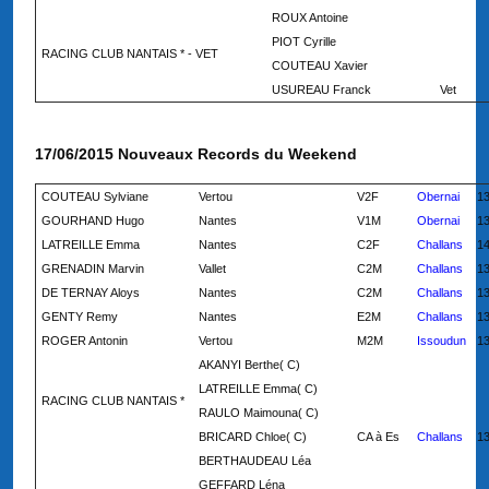
ROUX Antoine
PIOT Cyrille
RACING CLUB NANTAIS * - VET
COUTEAU Xavier
USUREAU Franck
Vet
17/06/2015 Nouveaux Records du Weekend
COUTEAU Sylviane
Vertou
V2F
Obernai
13
GOURHAND Hugo
Nantes
V1M
Obernai
13
LATREILLE Emma
Nantes
C2F
Challans
14
GRENADIN Marvin
Vallet
C2M
Challans
13
DE TERNAY Aloys
Nantes
C2M
Challans
13
GENTY Remy
Nantes
E2M
Challans
13
ROGER Antonin
Vertou
M2M
Issoudun
13
AKANYI Berthe( C)
LATREILLE Emma( C)
RACING CLUB NANTAIS *
RAULO Maimouna( C)
BRICARD Chloe( C)
CA à Es
Challans
13
BERTHAUDEAU Léa
GEFFARD Léna