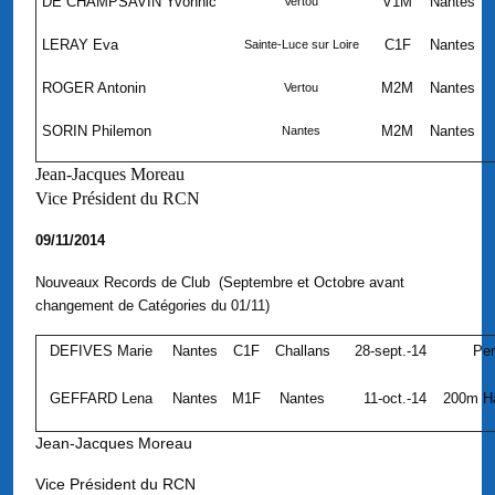
DE CHAMPSAVIN Yvonnic
V1M
Nantes
Vertou
LERAY Eva
C1F
Nantes
Sainte-Luce sur Loire
ROGER Antonin
M2M
Nantes
Vertou
SORIN Philemon
M2M
Nantes
Nantes
Jean-Jacques Moreau
Vice Président du RCN
09/11/2014
Nouveaux Records de Club (Septembre et Octobre avant
changement de Catégories du 01/11)
DEFIVES Marie
Nantes
C1F
Challans
28-sept.-14
Per
GEFFARD Lena
Nantes
M1F
Nantes
11-oct.-14
200m Ha
Jean-Jacques Moreau
Vice Président du RCN