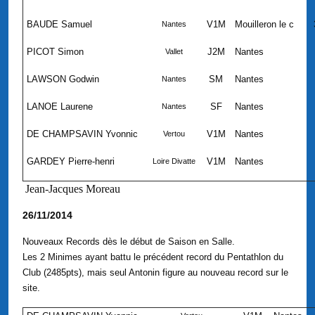
BAUDE Samuel
V1M
Mouilleron le c
Nantes
PICOT Simon
J2M
Nantes
Vallet
LAWSON Godwin
SM
Nantes
Nantes
LANOE Laurene
SF
Nantes
Nantes
DE CHAMPSAVIN Yvonnic
V1M
Nantes
Vertou
GARDEY Pierre-henri
V1M
Nantes
Loire Divatte
Jean-Jacques Moreau
26/11/2014
Nouveaux Records dès le début de Saison en Salle.
Les 2 Minimes ayant battu le précédent record du Pentathlon du
Club (2485pts), mais seul Antonin figure au nouveau record sur le
site.