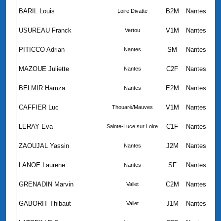
BARIL Louis
B2M
Nantes
Loire Divatte
USUREAU Franck
V1M
Nantes
Vertou
PITICCO Adrian
SM
Nantes
Nantes
MAZOUE Juliette
C2F
Nantes
Nantes
BELMIR Hamza
E2M
Nantes
Nantes
CAFFIER Luc
V1M
Nantes
Thouaré/Mauves
LERAY Eva
C1F
Nantes
Sainte-Luce sur Loire
ZAOUJAL Yassin
J2M
Nantes
Nantes
LANOE Laurene
SF
Nantes
Nantes
GRENADIN Marvin
C2M
Nantes
Vallet
GABORIT Thibaut
J1M
Nantes
Vallet