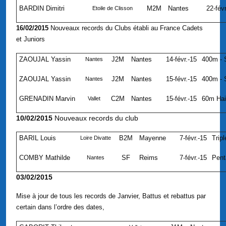
BARDIN Dimitri
M2M
Nantes
22-fév
Etoile de Clisson
16/02/2015
Nouveaux records du Clubs établi au France Cadets
et Juniors
ZAOUJAL Yassin
J2M
Nantes
14-févr.-15
400m - 
Nantes
ZAOUJAL Yassin
J2M
Nantes
15-févr.-15
400m - 
Nantes
GRENADIN Marvin
C2M
Nantes
15-févr.-15
60m Haie
Vallet
10/02/2015
Nouveaux records du club
BARIL Louis
B2M
Mayenne
7-févr.-15
Tripl
Loire Divatte
COMBY Mathilde
SF
Reims
7-févr.-15
Pent
Nantes
03/02/2015
Mise à jour de tous les records de Janvier, Battus et rebattus par
certain dans l’ordre des dates,