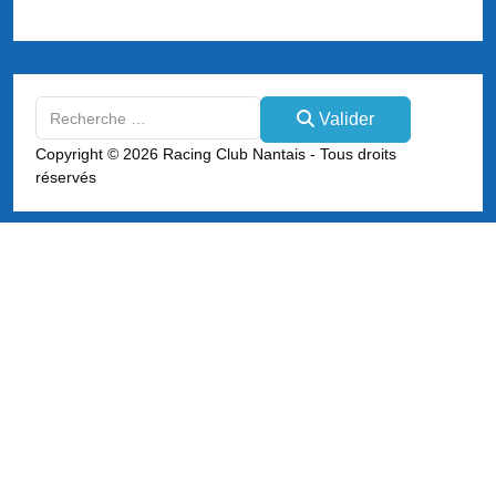
Valider
Valider
Type 2 or more characters for results.
Copyright © 2026 Racing Club Nantais - Tous droits
réservés