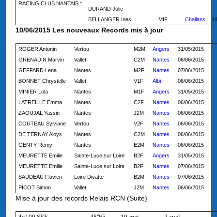
RACING CLUB NANTAIS *
DURAND Julie
BELLANGER Ines
MIF
Challans
14
10/06/2015 Les nouveaux Records mis à jour
ROGER Antonin
Vertou
M2M
Angers
31/05/2015
GRENADIN Marvin
Vallet
C2M
Nantes
06/06/2015
GEFFARD Lena
Nantes
M2F
Nantes
07/06/2015
BONNET Chrystelle
Vallet
V1F
Albi
06/06/2015
MINIER Lola
Nantes
M1F
Angers
31/05/2015
LATREILLE Emma
Nantes
C2F
Nantes
06/06/2015
ZAOUJAL Yassin
Nantes
J2M
Nantes
06/06/2015
COUTEAU Sylviane
Vertou
V2F
Nantes
06/06/2015
DE TERNAY Aloys
Nantes
C2M
Nantes
06/06/2015
GENTY Remy
Nantes
E2M
Nantes
06/06/2015
MEURETTE Emilie
Sainte-Luce sur Loire
B2F
Angers
31/05/2015
MEURETTE Emilie
Sainte-Luce sur Loire
B2F
Nantes
07/06/2015
SAUDEAU Flavien
Loire Divatte
B2M
Nantes
07/06/2015
PICOT Simon
Vallet
J2M
Nantes
06/06/2015
Mise à jour des records Relais RCN (Suite)
4x100 SEF
48''65
10-mai
Laval