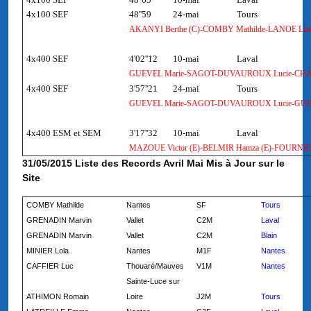
4x100 SEF
48''59
24-mai
Tours
AKANYI Berthe (C)-COMBY Mathilde-LANOE Llau
4x400 SEF
4'02''12
10-mai
Laval
GUEVEL Marie-SAGOT-DUVAUROUX Lucie-CHAN
4x400 SEF
3'57''21
24-mai
Tours
GUEVEL Marie-SAGOT-DUVAUROUX Lucie-GUEGU
4x400 ESM et SEM
3'17''32
10-mai
Laval
MAZOUE Victor (E)-BELMIR Hamza (E)-FOURNIER 
31/05/2015 Liste des Records Avril Mai Mis à Jour sur le
Site
COMBY Mathilde
Nantes
SF
Tours
GRENADIN Marvin
Vallet
C2M
Laval
GRENADIN Marvin
Vallet
C2M
Blain
MINIER Lola
Nantes
M1F
Nantes
CAFFIER Luc
Thouaré/Mauves
V1M
Nantes
Sainte-Luce sur
ATHIMON Romain
Loire
J2M
Tours