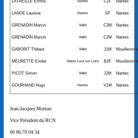
LATREILLE Emma
C2F
Nantes
Nantes
LANOE Laurene
SF
Nantes
Nantes
GRENADIN Marvin
C2M
Nantes
Vallet
GRENADIN Marvin
C2M
Nantes
Vallet
GABORIT Thibaut
J1M
Mouilleron l
Vallet
MEURETTE Emilie
B2F
Mouilleron l
Sainte-Luce sur Loire
PICOT Simon
J2M
Nantes
Vallet
GOURHAND Hugo
V1M
Nantes
Nantes
Jean-Jacques Moreau
Vice Président du RCN
06 86 70 04 34