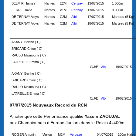
BELMIR Hamza
Nantes
E2M
Cerizay
13/07/2015
1 000m
FERRE David
Nantes
V1M
Cerizay
13/07/2015
3 000m
DE TERNAY Aloys
Nantes
C2M
Albi
17/07/2015
Marteau (5 Kg)
DE TERNAY Aloys
Nantes
C2M
Albi
18/07/2015
Marteau (5 Kg)
AKANYI Berthe ( C)
BRICARD Chloe ( C)
RAULO Maimouna ( C)
LATREILLE Emma ( C)
C/J/E
Albi
19/07/2015
AKANYI Berthe ( C)
BRICARD Chloe ( C)
RAULO Maimouna ( C)
LATREILLE Emma ( C)
C/J/E
Albi
19/07/2015
07/07/2015 Nouveaux Record du RCN
A noter que cette Performance qualifie
Yassin ZAOUJAL
aux Championnats d’Europe Juniors dans le Relais 4x400m
ROGER Antonin
Vertou
M2M
Vergeze
04/07/2015
100m Haies 