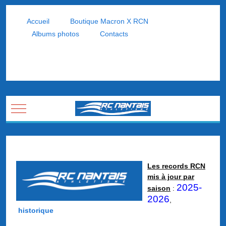
Accueil
Boutique Macron X RCN
Albums photos
Contacts
Mobile Menu Toggle
Les records RCN
mis à jour par
2025-
saison
:
2026
,
historique