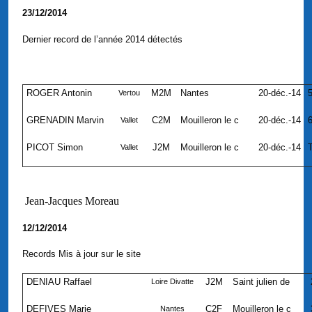
23/12/2014
Dernier record de l’année 2014 détectés
ROGER Antonin
M2M
Nantes
20-déc.-14
5
Vertou
GRENADIN Marvin
C2M
Mouilleron le c
20-déc.-14
6
Vallet
PICOT Simon
J2M
Mouilleron le c
20-déc.-14
T
Vallet
Jean-Jacques Moreau
12/12/2014
Records Mis à jour sur le site
DENIAU Raffael
J2M
Saint julien de
Loire Divatte
DEFIVES Marie
C2F
Mouilleron le c
Nantes