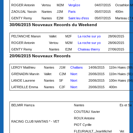
ROGER Antonin
Vertou
M2M
Vergèze
04/07/2015
Octathlon M
ZAOUJAL Yassin
Nantes
J2M
Paris
05/07/2015
400m
GENTY Remy
Nantes
E2M
Saint leu d'ess
05/07/2015
Marteau (7 
30/06/2015 Nouveaux Records du Weekend
PELTANCHE Manon
Vallet
M2F
La roche sur yo
28/06/2015
ROGER Antonin
Vertou
M2M
La roche sur yo
28/06/2015
GENTY Remy
Nantes
E2M
Chateau thierry
27/06/2015
20/06/2015 Nouveaux Records
LEROY Matthieu
Nantes
J1M
Challans
14/06/2015
110m Haies (99)
GRENADIN Marvin
Vallet
C2M
Niort
20/06/2015
110m Haies (91)
LANOE Laurene
Nantes
SF
Niort
20/06/2015
100m Haies (84)
LATREILLE Emma
Nantes
C2F
Niort
20/06/2015
400m
BELMIR Hamza
Nantes
Es et Se
COUTEAU Xavier
ROUX Antoine
RACING CLUB NANTAIS * - VET
PIOT Cyrille
FLEURIAULT_JeanMichel
Vet