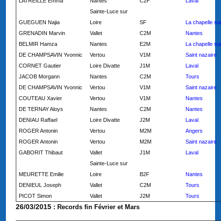
LATREILLE Emma
Nantes
C2F
Laval
Sainte-Luce sur
GUEGUEN Najia
Loire
SF
La chapelle su
GRENADIN Marvin
Vallet
C2M
Nantes
BELMIR Hamza
Nantes
E2M
La chapelle su
DE CHAMPSAVIN Yvonnic
Vertou
V1M
Saint nazaire
CORNET Gautier
Loire Divatte
J1M
Laval
JACOB Morgann
Nantes
C2M
Tours
DE CHAMPSAVIN Yvonnic
Vertou
V1M
Saint nazaire
COUTEAU Xavier
Vertou
V1M
Nantes
DE TERNAY Aloys
Nantes
C2M
Nantes
DENIAU Raffael
Loire Divatte
J2M
Laval
ROGER Antonin
Vertou
M2M
Angers
ROGER Antonin
Vertou
M2M
Saint nazaire
GABORIT Thibaut
Vallet
J1M
Laval
Sainte-Luce sur
MEURETTE Emilie
Loire
B2F
Nantes
DENIEUL Joseph
Vallet
C2M
Tours
PICOT Simon
Vallet
J2M
Tours
26/03/2015
: Records fin Février et Mars