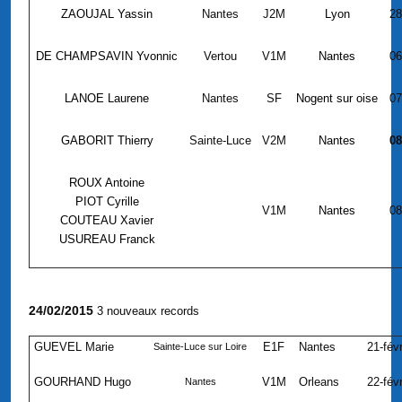
ZAOUJAL Yassin
Nantes
J2M
Lyon
28
DE CHAMPSAVIN Yvonnic
Vertou
V1M
Nantes
06
LANOE Laurene
Nantes
SF
Nogent sur oise
07
GABORIT Thierry
Sainte-Luce
V2M
Nantes
08
ROUX Antoine
PIOT Cyrille
V1M
Nantes
08
COUTEAU Xavier
USUREAU Franck
24/02/2015
3 nouveaux records
GUEVEL Marie
E1F
Nantes
21-fév
Sainte-Luce sur Loire
GOURHAND Hugo
V1M
Orleans
22-fév
Nantes