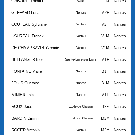
GABORIT Thibaut
J1M
Nantes
Vallet
GEFFARD Lena
M2F
Nantes
Nantes
COUTEAU Sylviane
V2F
Nantes
Vertou
USUREAU Franck
V1M
Nantes
Vertou
DE CHAMPSAVIN Yvonnic
V1M
Nantes
Vertou
BELLANGER Ines
M1F
Nantes
Sainte-Luce sur Loire
FONTAINE Marie
B1F
Nantes
Nantes
JOUIS Gustave
B1M
Nantes
Nantes
MINIER Lola
M1F
Nantes
Nantes
ROUX Jade
B2F
Nantes
Etoile de Clisson
BARDIN Dimitri
M2M
Nantes
Etoile de Clisson
ROGER Antonin
M2M
Nantes
Vertou