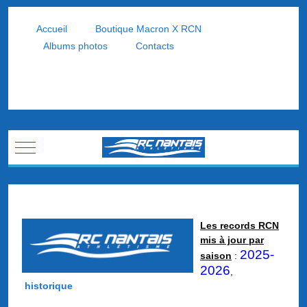
Accueil
Boutique Macron X RCN
Albums photos
Contacts
Mobile Menu Toggle
Les records RCN
mis à jour par
2025-
saison
:
2026
,
historique