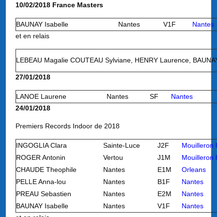
10/02/2018 France Masters
BAUNAY Isabelle
Nantes
V1F
Nantes
et en relais
LEBEAU Magalie COUTEAU Sylviane, HENRY Laurence, BAUNAY 
27/01/2018
LANOE Laurene
Nantes
SF
Nantes
24/01/2018
Premiers Records Indoor de 2018
INGOGLIA Clara
Sainte-Luce
J2F
Mouilleron 
ROGER Antonin
Vertou
J1M
Mouilleron 
CHAUDE Theophile
Nantes
E1M
Orleans
PELLE Anna-lou
Nantes
B1F
Nantes
PREAU Sebastien
Nantes
E2M
Nantes
BAUNAY Isabelle
Nantes
V1F
Nantes