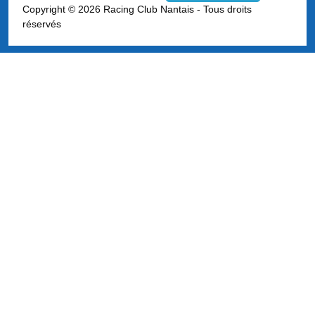
Type 2 or more characters for results.
Copyright © 2026 Racing Club Nantais - Tous droits
réservés