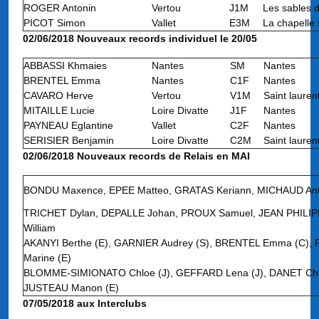
ROGER Antonin
Vertou
J1M
Les sables d
PICOT Simon
Vallet
E3M
La chapelle 
02/06/2018 Nouveaux records individuel le 20/05
ABBASSI Khmaies
Nantes
SM
Nantes
BRENTEL Emma
Nantes
C1F
Nantes
CAVARO Herve
Vertou
V1M
Saint lauren
MITAILLE Lucie
Loire Divatte
J1F
Nantes
PAYNEAU Eglantine
Vallet
C2F
Nantes
SERISIER Benjamin
Loire Divatte
C2M
Saint lauren
02/06/2018 Nouveaux records de Relais en MAI
BONDU Maxence, EPEE Matteo, GRATAS Keriann, MICHAUD Ant
TRICHET Dylan, DEPALLE Johan, PROUX Samuel, JEAN PHILI
William
AKANYI Berthe (E), GARNIER Audrey (S), BRENTEL Emma (C),
Marine (E)
BLOMME-SIMIONATO Chloe (J), GEFFARD Lena (J), DANET Char
JUSTEAU Manon (E)
07/05/2018 aux Interclubs