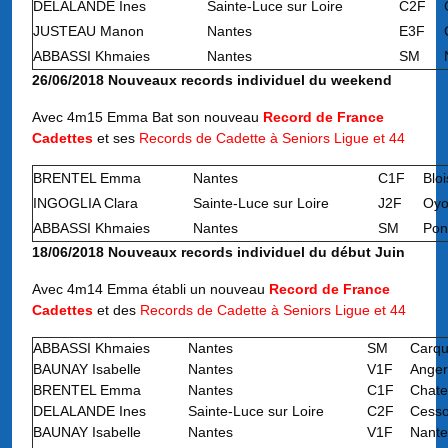
DELALANDE Ines
Sainte-Luce sur Loire
C2F
JUSTEAU Manon
Nantes
E3F
ABBASSI Khmaies
Nantes
SM
26/06/2018 Nouveaux records individuel du weekend
Avec 4m15 Emma Bat son nouveau
Record de France
Cadettes
et ses
Records de Cadette à Seniors Ligue et 44
BRENTEL Emma
Nantes
C1F
Bloi
INGOGLIA Clara
Sainte-Luce sur Loire
J2F
Oyo
ABBASSI Khmaies
Nantes
SM
Pon
18/06/2018 Nouveaux records individuel du début Juin
Avec 4m14 Emma établi un nouveau
Record de France
Cadettes
et des
Records de Cadette à Seniors Ligue et 44
ABBASSI Khmaies
Nantes
SM
Carqu
BAUNAY Isabelle
Nantes
V1F
Anger
BRENTEL Emma
Nantes
C1F
Chate
DELALANDE Ines
Sainte-Luce sur Loire
C2F
Cesso
BAUNAY Isabelle
Nantes
V1F
Nante