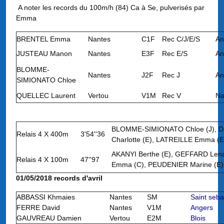
A noter les records du 100m/h (84) Ca à Se, pulverisés par
Emma
BRENTEL Emma
Nantes
C1F
Rec C/J/E/S
An
JUSTEAU Manon
Nantes
E3F
Rec E/S
An
BLOMME-
Nantes
J2F
Rec J
An
SIMIONATO Chloe
QUELLEC Laurent
Vertou
V1M
Rec V
Na
BLOMME-SIMIONATO Chloe (J), 
Relais 4 X 400m
3'54''36
Charlotte (E), LATREILLE Emma (
AKANYI Berthe (E), GEFFARD Len
Relais 4 X 100m
47''97
Emma (C), PEUDENIER Marine (E)
01/05/2018 records d'avril
ABBASSI Khmaies
Nantes
SM
Saint seba
FERRE David
Nantes
V1M
Angers
GAUVREAU Damien
Vertou
E2M
Blois