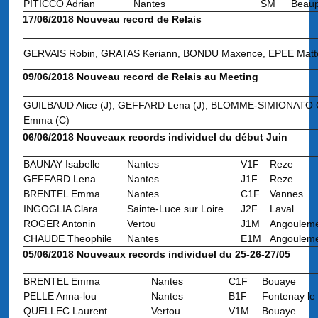
PITICCO Adrian
Nantes
SM
Beau
17/06/2018 Nouveau record de Relais
GERVAIS Robin, GRATAS Keriann, BONDU Maxence, EPEE Matt
09/06/2018 Nouveau record de Relais au Meeting
GUILBAUD Alice (J), GEFFARD Lena (J), BLOMME-SIMIONATO 
Emma (C)
06/06/2018 Nouveaux records individuel du début Juin
BAUNAY Isabelle
Nantes
V1F
Reze
GEFFARD Lena
Nantes
J1F
Reze
BRENTEL Emma
Nantes
C1F
Vannes
INGOGLIA Clara
Sainte-Luce sur Loire
J2F
Laval
ROGER Antonin
Vertou
J1M
Angoulem
CHAUDE Theophile
Nantes
E1M
Angoulem
05/06/2018 Nouveaux records individuel du 25-26-27/05
BRENTEL Emma
Nantes
C1F
Bouaye
PELLE Anna-lou
Nantes
B1F
Fontenay le
QUELLEC Laurent
Vertou
V1M
Bouaye