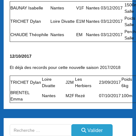
1500
BAUNAY Isabelle
Nantes
V1F
Nantes
03/12/2017
Salle
Poids
TRICHET Dylan
Loire Divatte
E1M
Nantes
03/12/2017
Salle
Perch
CHAUDE Théophile
Nantes
EM
Nantes
03/12/2017
Salle
12/10/2017
Et déjà des records pour cette nouvelle saison 2017/2018
Loire
Les
Poids
TRICHET Dylan
J2M
23/09/2017
Divatte
Herbiers
6kg
BRENTEL
Nantes
M2F
Rezé
07/10/2017
100m
Emma
Valider
Valider