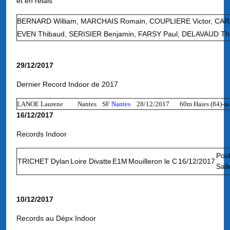
et en relais
BERNARD William, MARCHAIS Romain, COUPLIERE Victor, CARA
EVEN Thibaud, SERISIER Benjamin, FARSY Paul, DELAVAUD Th
29/12/2017
Dernier Record Indoor de 2017
LANOE Laurene
Nantes
SF
Nantes
28/12/2017
60m Haies (84)-sa
16/12/2017
Records Indoor
Poi
TRICHET Dylan
Loire Divatte
E1M
Mouilleron le C
16/12/2017
Sall
10/12/2017
Records au Dépx Indoor