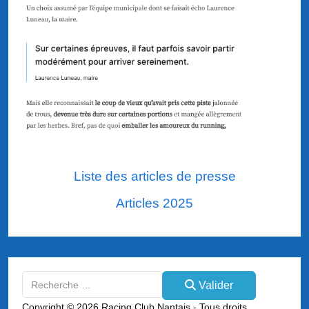
Liste des articles de presse
Articles 2025
Valider
Valider
Type 2 or more characters for results.
Copyright © 2026 Racing Club Nantais - Tous droits