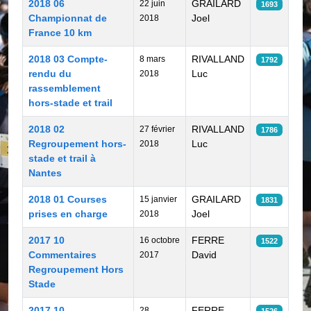
2018 06
GRAILARD
22 juin
1693
Championnat de
Joel
2018
France 10 km
2018 03 Compte-
RIVALLAND
8 mars
1792
rendu du
Luc
2018
rassemblement
hors-stade et trail
2018 02
RIVALLAND
27 février
1786
Regroupement hors-
Luc
2018
stade et trail à
Nantes
2018 01 Courses
GRAILARD
15 janvier
1831
prises en charge
Joel
2018
2017 10
FERRE
16 octobre
1522
Commentaires
David
2017
Regroupement Hors
Stade
2017 10
FERRE
28