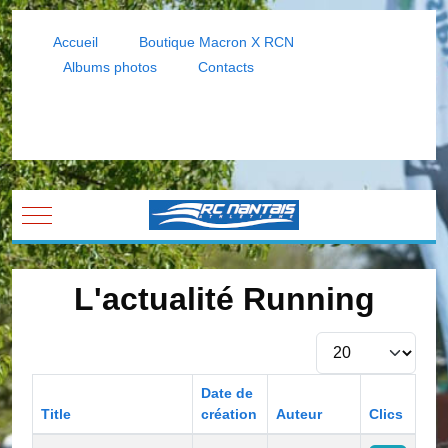
Accueil
Boutique Macron X RCN
Albums photos
Contacts
Mobile Menu Toggle
L'actualité Running
Afficher #
Date de
Title
création
Auteur
Clics
Articles