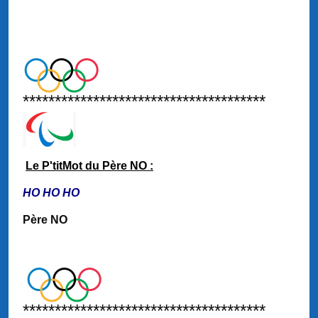
**************************************
Le P'titMot du Père NO :
HO HO HO
Père NO
**************************************