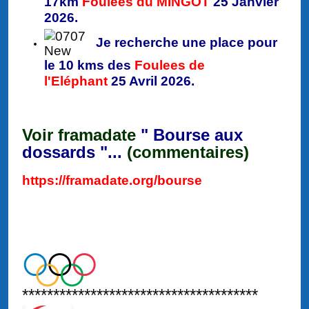
17km
Foulées du MINGOT
25 Janvier
2026.
J
e recherche une place pour
le 10 kms des
Foulees de
l'Eléphant
25 Avril 2026.
Voir framadate
" Bourse aux
dossards "...
(commentaires)
https://framadate.org/bourse
**************************************