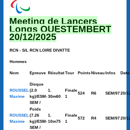
Meeting de Lancers
Longs QUESTEMBERT
20/12/2025
RCN - S/L RCN LOIRE DIVATTE
Hommes
Nom
Epreuve
Résultat
Tour
Points
Niveau
Infos
Date
Disque
ROUSSEL
(2.0
1.
Finale
524
R6
SEM/97
20/1
Maxime
kg)/ESM-
30m60
1
SEM /
Poids
ROUSSEL
(7.26
1.
Finale
572
R4
SEM/97
20/1
Maxime
kg)/ESM-
10m75
1
SEM /