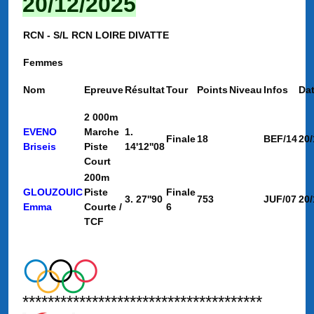
20/12/2025
RCN - S/L RCN LOIRE DIVATTE
Femmes
Nom
Epreuve
Résultat
Tour
Points
Niveau
Infos
Da
2 000m
EVENO
Marche
1.
Finale
18
BEF/14
20/
Briseis
Piste
14'12''08
Court
200m
GLOUZOUIC
Piste
Finale
3. 27''90
753
JUF/07
20/
Emma
Courte /
6
TCF
**************************************