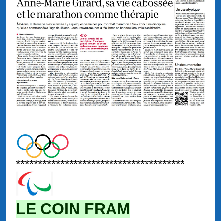
**************************************
LE COIN FRAM