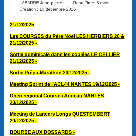
LABARRE Jean-pierre
Read Time: 8 mins
Création : 19 décembre 2025
21/12/2025
Les COURSES du Père Noël LES HERBIERS 20 &
21/12/
2025 -
Sortie dominicale dans les coulées LE CELLIER
21/12/2025 -
Sortie Prépa-Marathon 20/12/2025
-
Meeting Sprint de l'ACL44 NANTES 19/12/2025 -
Open régional Courses Anneau NANTES
20/12/2025 -
Meeting de Lancers Longs QUESTEMBERT
20/12/2025
-
BOURSE AUX DOSSARDS -