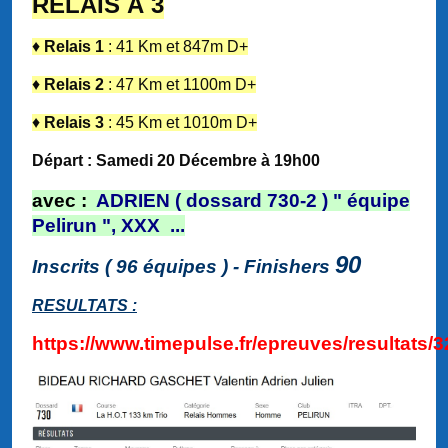
RELAIS À 3
♦
Relais 1
: 41 Km et 847m D+
♦
Relais 2
: 47 Km et 1100m D+
♦
Relais 3
: 45 Km et 1010m D+
Départ : Samedi 20 Décembre à 19h00
a
vec :
ADRIEN ( dossard 730-2 ) " équipe
Pelirun ", XXX ...
90
Inscrits ( 96 équipes ) - Finishers
RESULTATS :
h
ttps://www.timepulse.fr/epreuves/resultats/