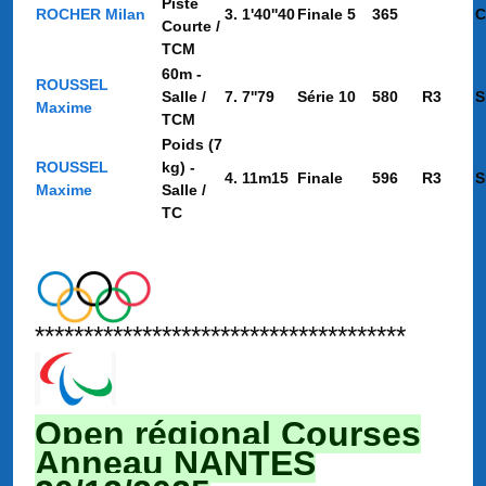
Piste
ROCHER Milan
3. 1'40''40
Finale 5
365
C
Courte /
TCM
60m -
ROUSSEL
Salle /
7. 7''79
Série 10
580
R3
S
Maxime
TCM
Poids (7
ROUSSEL
kg) -
4. 11m15
Finale
596
R3
S
Maxime
Salle /
TC
**************************************
Open régional Courses
Anneau NANTES