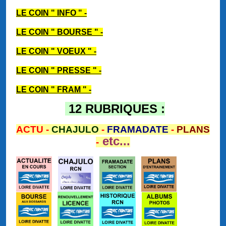
LE COIN " INFO " -
LE COIN " BOURSE " -
LE COIN " VOEUX " -
LE COIN " PRESSE " -
LE COIN " FRAM " -
12 RUBRIQUES :
ACTU -
CHAJULO
-
FRAMADATE
-
PLANS
etc...
-