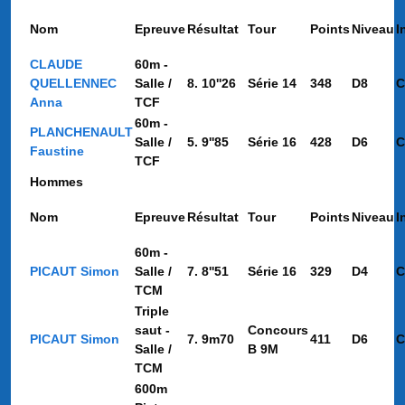
Nom
Epreuve
Résultat
Tour
Points
Niveau
I
CLAUDE
60m -
QUELLENNEC
Salle /
8. 10''26
Série 14
348
D8
C
Anna
TCF
60m -
PLANCHENAULT
Salle /
5. 9''85
Série 16
428
D6
C
Faustine
TCF
Hommes
Nom
Epreuve
Résultat
Tour
Points
Niveau
I
60m -
PICAUT Simon
Salle /
7. 8''51
Série 16
329
D4
C
TCM
Triple
saut -
Concours
PICAUT Simon
7. 9m70
411
D6
C
Salle /
B 9M
TCM
600m