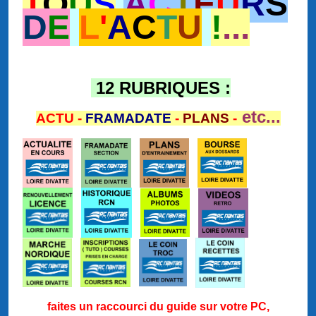
T
O
U
S
A
C
T
E
U
R
S
D
E
L
'
A
C
T
U
!
...
12 RUBRIQUES :
etc...
ACTU -
FRAMADATE
-
PLANS
-
faites un raccourci du guide sur votre PC,