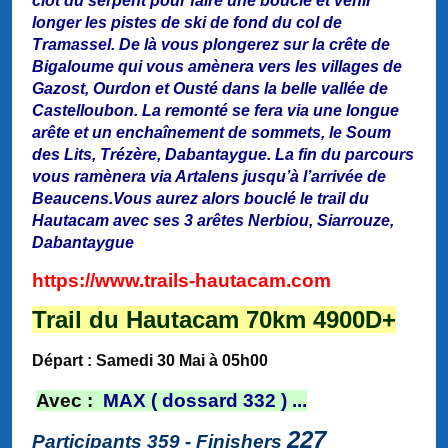
clot du serpent pour faire une boucle et venir
longer les pistes de ski de fond du col de
Tramassel. De là vous plongerez sur la crête de
Bigaloume qui vous amènera vers les villages de
Gazost, Ourdon et Ousté dans la belle vallée de
Castelloubon. La remonté se fera via une longue
arête et un enchaînement de sommets, le Soum
des Lits, Trézère, Dabantaygue. La fin du parcours
vous ramènera via Artalens jusqu’à l’arrivée de
Beaucens.Vous aurez alors bouclé le trail du
Hautacam avec ses 3 arêtes Nerbiou, Siarrouze,
Dabantaygue
https://www.trails-hautacam.com
Trail du Hautacam 70km 4900D+
Départ : Samedi 30 Mai à 05h00
Avec
:
MAX ( dossard 332 ) ...
227
Participants 359 - Finishers