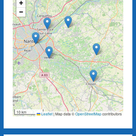
+
−
10 km
Leaflet
|
Map data ©
OpenStreetMap
contributors