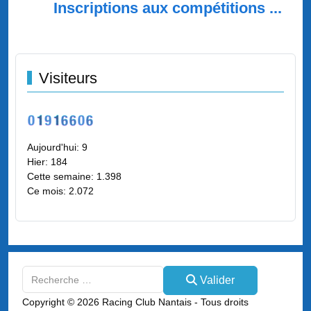
Inscriptions aux compétitions ...
Visiteurs
Aujourd'hui:
9
Hier:
184
Cette semaine:
1.398
Ce mois:
2.072
Valider
Valider
Type 2 or more characters for results.
Copyright © 2026 Racing Club Nantais - Tous droits