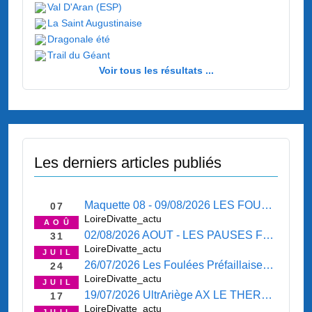
Val D'Aran (ESP)
La Saint Augustinaise
Dragonale été
Trail du Géant
Voir tous les résultats ...
Les derniers articles publiés
Maquette 08 - 09/08/2026 LES FOULEES MICHELOISES 09/08/2026 - P'TIT RETOUR SUR LE MARATHON SAINT ANDRE 02/08/2026 - SORTIE SAINT JULIEN 06/08/2026 - LE COIN " BOURSE " - LE COIN " SORTIES - PROPOSITIONS " - LE COIN " RENDEZ-VOUS " - LE COIN " PRES
07
LoireDivatte_actu
AOÛ
02/08/2026 AOUT - LES PAUSES FRAICHEURS 02/08/2026 - Marathon de SAINT ANDRE DES EAUX ( 22630 ) 02/08/2026 - SORTIE MAUVES SUR LOIRE 30/07/2026 - LE COIN " BOURSE " - LE COIN " SORTIES - PROPOSITIONS " - LE COIN " RENDEZ-VOUS " - L
31
LoireDivatte_actu
JUIL
26/07/2026 Les Foulées Préfaillaises PREFAILLES 26/07/2026 - SORTIE LE CELLIER 23/07/2026 - LE COIN " BOURSE " - LE COIN " SORTIES - PROPOSITIONS " - LE COIN " RENDEZ-VOUS " - LE COIN " PRESSE " -
24
LoireDivatte_actu
JUIL
19/07/2026 UltrAriège AX LE THERMES 17/07/2026 - Retour sur le TROOPER 25km 1500D+ * ILE MAURICE 11/07/2026 * - SORTIE LA BOISSIERE DU DORE 16/07/2026 - COURIR A PORNIC 19/07/2026 - OISANS Trail Tour VAUJANY 19/07/2026 - L'AFTER-SEASON ... - LE C
17
LoireDivatte_actu