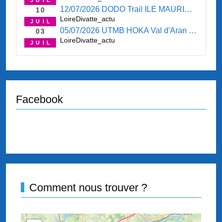
JUIL
12/07/2026 DODO Trail ILE MAURICE 11/07/2026 - L'AFTER-SEASON ... - LE COIN " PROMO-FESTIVAL " - LE COIN " BOURSE " - LE COIN " SORTIES - PROPOSITIONS " - LE COIN " ASSO " - LE COIN " RENDEZ-VOUS " - LE COIN " PRESSE " -
10
LoireDivatte_actu
JUIL
05/07/2026 UTMB HOKA Val d'Aran PYRENEES 03/07/2026 - Champto Trail d'Orée CHAMPTOCEAUX 05/07/2026 - Trail du Bout du Monde PLOUZANE 05/07/2026 - Luchon Aneto Trail BAGNERES DE LUCON 05/07/2026 - Entre plages et chemins creux de Pornichet PORNICHET 0
03
LoireDivatte_actu
JUIL
Facebook
Comment nous trouver ?